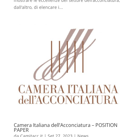
mostrare le eccellenze del settore dell’acconciatura,
dall’altro, di elencare i...
Camera Italiana dell’Acconciatura – POSITION
PAPER
da
Camitacc.it
|
Set 27, 2023
|
News