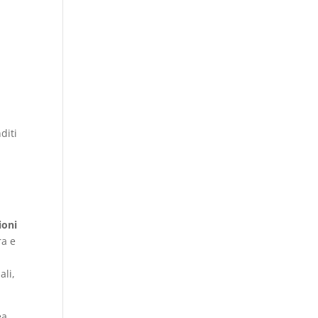
diti
ioni
ra e
ali,
ea