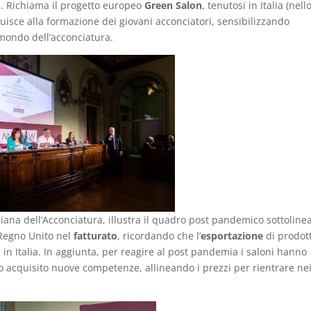
ra. Richiama il progetto europeo
Green Salon
, tenutosi in Italia (nell
uisce alla formazione dei giovani acconciatori, sensibilizzando
 mondo dell’acconciatura.
liana dell’Acconciatura, illustra il quadro post pandemico sottolin
 Regno Unito nel
fatturato
, ricordando che l’
esportazione
di prodott
 in Italia. In aggiunta, per reagire al post pandemia i saloni hanno
acquisito nuove competenze, allineando i prezzi per rientrare ne