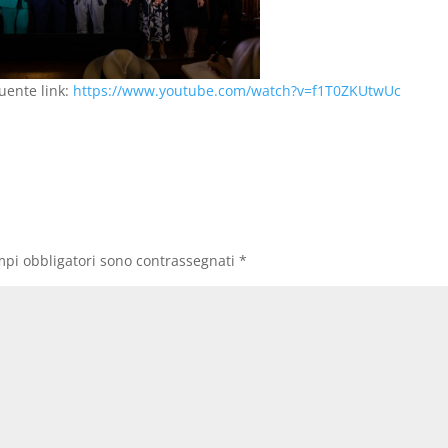
guente link:
https://www.youtube.com/watch?v=f1T0ZKUtwUc
mpi obbligatori sono contrassegnati
*