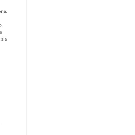
one
,
o,
be
 sia
a