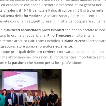
 ed economico che anche il settore dell’acconciatura genera nel
tà di
saloni
, il 16,1% del totale Italia, di cui ben il 5% si trova nella
 sul tema della
formazione
. A Milano sono già presenti centri
 rete con gli altri soggetti presenti in città per cooperare sul tema
a a
qualificati acconciatori professionisti
che hanno portato le loro
tura. In ordine di apparizione:
Pino Troncone
vincitore Italian
 direttore artistico Hair Team Orchidea,
Tiziano Zucchelli
acconciat
tta
acconciatore uomo e formatore eccellenze.
 tappe principali delle loro
carriere
, con svariati aneddoti del loro
li che affrontano nei loro saloni. Di fondamentale importanza sono s
ori e la
passione
che hanno per la loro professione.