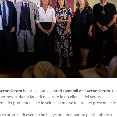
’Acconciatura
ha presentato gli
Stati Generali dell’Acconciatura
, un
ermesso, da un lato, di mostrare le eccellenze del settore
lemi dei professionisti e le soluzioni messe in atto nel presente e le
ta e curatrice di eventi, che ha gestito un dibattito per il pubblico