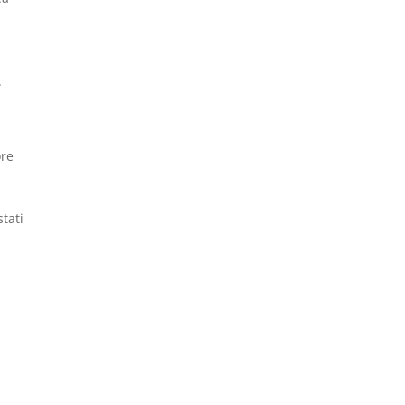
.
ore
tati