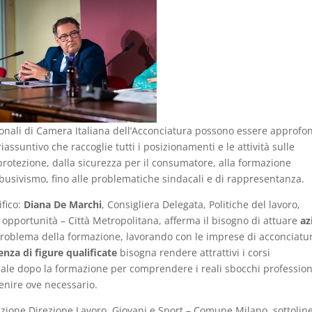
uzionali di Camera Italiana dell’Acconciatura possono essere approfon
assuntivo che raccoglie tutti i posizionamenti e le attività sulle
protezione, dalla sicurezza per il consumatore, alla formazione
ll’abusivismo, fino alle problematiche sindacali e di rappresentanza.
fico:
Diana De Marchi
, Consigliera Delegata, Politiche del lavoro,
opportunità – Città Metropolitana, afferma il bisogno di attuare
az
problema della formazione, lavorando con le imprese di acconciatu
enza di figure qualificate
bisogna rendere attrattivi i corsi
ale dopo la formazione per comprendere i reali sbocchi profession
venire ove necessario.
azione Direzione Lavoro, Giovani e Sport – Comune Milano, sottolin